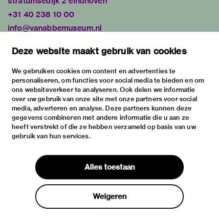
stratumsedijk 2 eindhoven
+31 40 238 10 00
info@vanabbemuseum.nl
plan your visit
Deze website maakt gebruik van cookies
exhibitions
activities
We gebruiken cookies om content en advertenties te
personaliseren, om functies voor social media te bieden en om
practical information
ons websiteverkeer te analyseren. Ook delen we informatie
about
over uw gebruik van onze site met onze partners voor social
media, adverteren en analyse. Deze partners kunnen deze
the museum
gegevens combineren met andere informatie die u aan ze
the collection
heeft verstrekt of die ze hebben verzameld op basis van uw
gebruik van hun services.
foundations & partners
contact
Alles toestaan
house rules
privacy & cookies
Weigeren
disclaimer & colophon