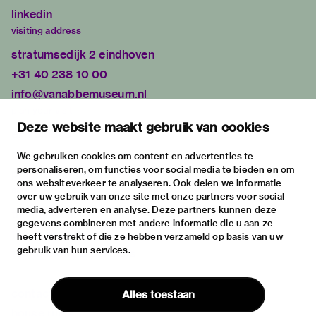
linkedin
visiting address
stratumsedijk 2 eindhoven
+31 40 238 10 00
info@vanabbemuseum.nl
plan your visit
Deze website maakt gebruik van cookies
exhibitions
activities
We gebruiken cookies om content en advertenties te
personaliseren, om functies voor social media te bieden en om
practical information
ons websiteverkeer te analyseren. Ook delen we informatie
about
over uw gebruik van onze site met onze partners voor social
media, adverteren en analyse. Deze partners kunnen deze
the museum
gegevens combineren met andere informatie die u aan ze
the collection
heeft verstrekt of die ze hebben verzameld op basis van uw
gebruik van hun services.
foundations & partners
contact
Alles toestaan
house rules