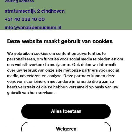
visiting address
stratumsedijk 2 eindhoven
+31 40 238 10 00
info@vanabbemuseum.nl
plan your visit
Deze website maakt gebruik van cookies
exhibitions
activities
We gebruiken cookies om content en advertenties te
personaliseren, om functies voor social media te bieden en om
practical information
ons websiteverkeer te analyseren. Ook delen we informatie
about
over uw gebruik van onze site met onze partners voor social
media, adverteren en analyse. Deze partners kunnen deze
the museum
gegevens combineren met andere informatie die u aan ze
the collection
heeft verstrekt of die ze hebben verzameld op basis van uw
gebruik van hun services.
foundations & partners
contact
Alles toestaan
house rules
privacy & cookies
Weigeren