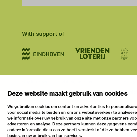
With support of
stay informed
visiting address
plan yo
newsletter
stratumsedijk 2 eindhoven
exhib
Deze website maakt gebruik van cookies
facebook
+31 40 238 10 00
activi
We gebruiken cookies om content en advertenties te personalisere
instagram
info@vanabbemuseum.nl
pract
voor social media te bieden en om ons websiteverkeer te analyser
twitter
we informatie over uw gebruik van onze site met onze partners voor
adverteren en analyse. Deze partners kunnen deze gegevens com
linkedin
andere informatie die u aan ze heeft verstrekt of die ze hebben ve
basis van uw gebruik van hun services.