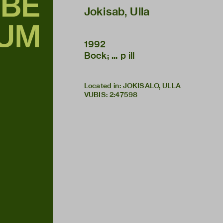
Jokisab, Ulla
1992
Boek; ... p ill
Located in: JOKISALO, ULLA
VUBIS
:
2:47598