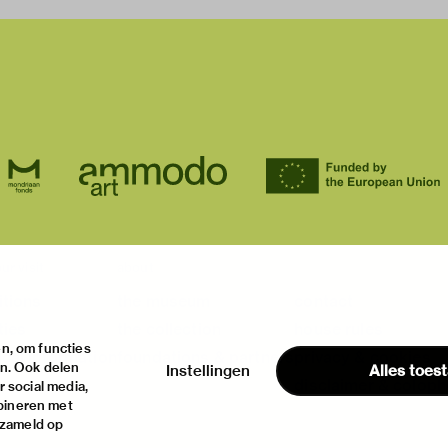
ur visit
about
itions
the museum
contact
ties
the collection
house rules
n, om functies
ical information
foundations & partners
privacy & cookies
en. Ook delen
Instellingen
Alles toes
disclaimer & colop
 social media,
bineren met
rzameld op