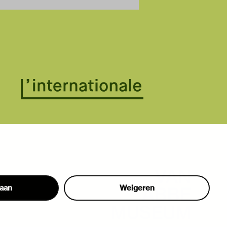
taan
Weigeren
hon