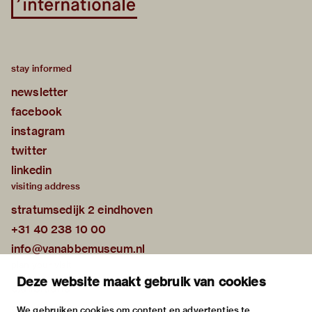
stay informed
newsletter
facebook
instagram
twitter
linkedin
visiting address
stratumsedijk 2 eindhoven
+31 40 238 10 00
info@vanabbemuseum.nl
plan your visit
Deze website maakt gebruik van cookies
exhibitions
activities
We gebruiken cookies om content en advertenties te