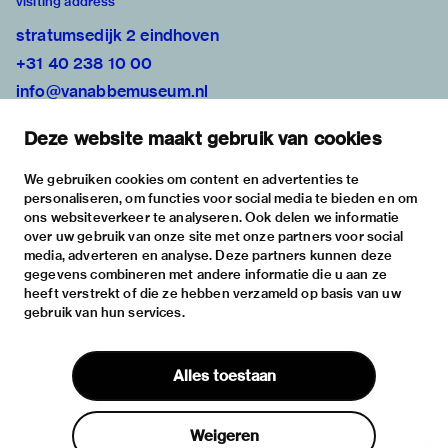
visiting address
stratumsedijk 2 eindhoven
+31 40 238 10 00
info@vanabbemuseum.nl
plan your visit
Deze website maakt gebruik van cookies
exhibitions
activities
We gebruiken cookies om content en advertenties te
personaliseren, om functies voor social media te bieden en om
practical information
ons websiteverkeer te analyseren. Ook delen we informatie
about
over uw gebruik van onze site met onze partners voor social
media, adverteren en analyse. Deze partners kunnen deze
the museum
gegevens combineren met andere informatie die u aan ze
the collection
heeft verstrekt of die ze hebben verzameld op basis van uw
gebruik van hun services.
foundations & partners
contact
Alles toestaan
house rules
privacy & cookies
Weigeren