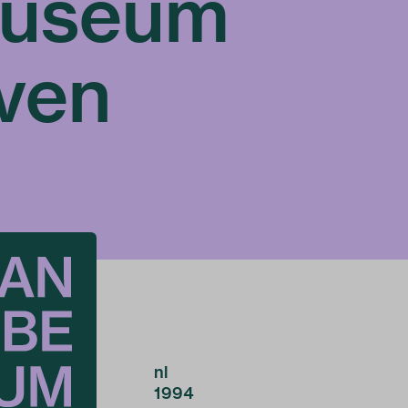
useum
ven
nl
1994