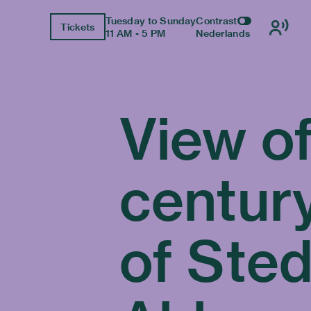
Tuesday to Sunday
Contrast
Tickets
11 AM - 5 PM
Nederlands
View of
centur
of Sted