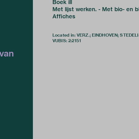
Boek ill
Met lijst werken. - Met bio- en bi
Affiches
Located in: VERZ.; EINDHOVEN; STED
VUBIS
:
2:2151
 van