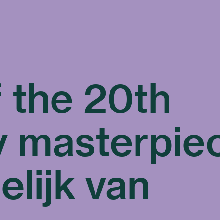
 the 20th
y masterpie
elijk van