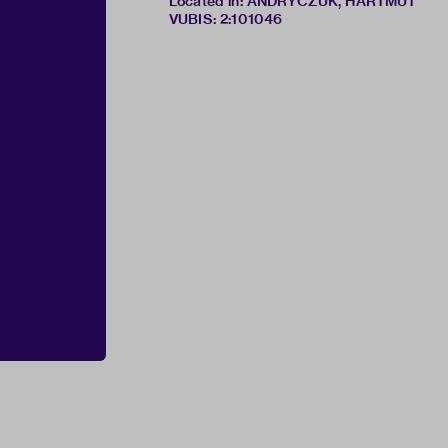
Located in: ANDRYCZUK, HARTMUT
VUBIS
:
2:101046