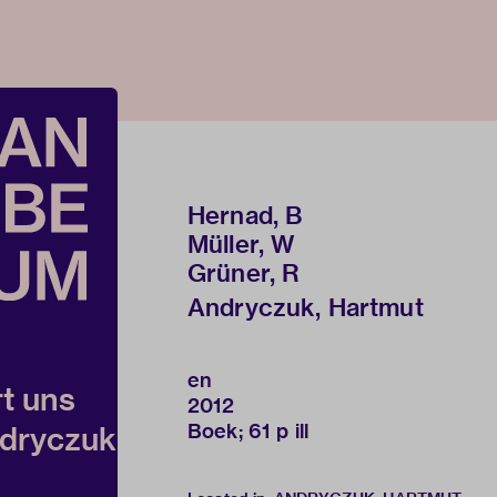
Hernad, B
Müller, W
Grüner, R
Andryczuk, Hartmut
en
rt uns
2012
Boek; 61 p ill
ndryczuk