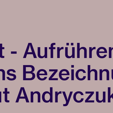
t - Aufrühre
ns Bezeichn
t Andryczu