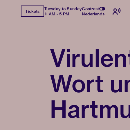
Tuesday to Sunday
Contrast
Tickets
11 AM - 5 PM
Nederlands
Virulen
Wort u
Hartmu