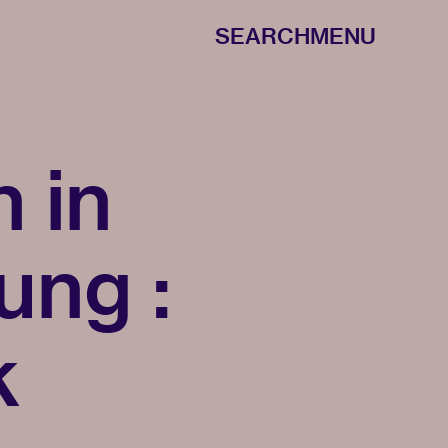
SEARCH
MENU
n in
ung :
k