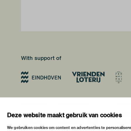
With support of
stay informed
visiting address
plan yo
newsletter
stratumsedijk 2 eindhoven
exhib
Deze website maakt gebruik van cookies
facebook
+31 40 238 10 00
activi
We gebruiken cookies om content en advertenties te personalisere
instagram
info@vanabbemuseum.nl
pract