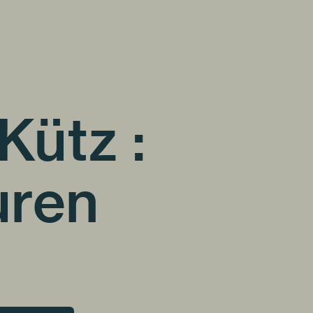
Kütz :
uren