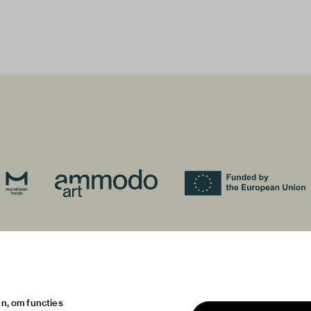
ur visit
about
itions
the museum
contact
ties
the collection
house rules
n, om functies
ical information
foundations & partners
privacy & cookies