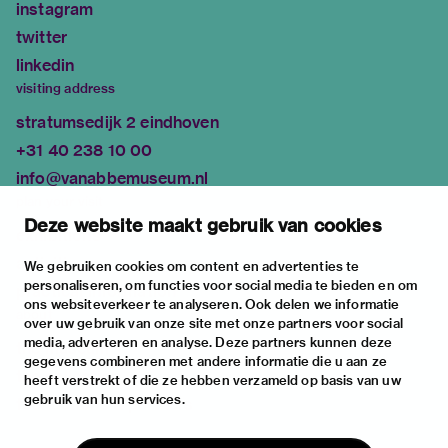
instagram
twitter
linkedin
visiting address
stratumsedijk 2 eindhoven
+31 40 238 10 00
info@vanabbemuseum.nl
plan your visit
Deze website maakt gebruik van cookies
exhibitions
activities
We gebruiken cookies om content en advertenties te
personaliseren, om functies voor social media te bieden en om
practical information
ons websiteverkeer te analyseren. Ook delen we informatie
about
over uw gebruik van onze site met onze partners voor social
media, adverteren en analyse. Deze partners kunnen deze
the museum
gegevens combineren met andere informatie die u aan ze
the collection
heeft verstrekt of die ze hebben verzameld op basis van uw
gebruik van hun services.
foundations & partners