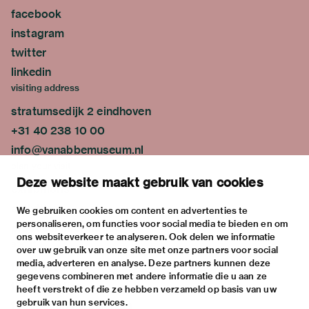
facebook
instagram
twitter
linkedin
visiting address
stratumsedijk 2 eindhoven
+31 40 238 10 00
info@vanabbemuseum.nl
plan your visit
Deze website maakt gebruik van cookies
exhibitions
activities
We gebruiken cookies om content en advertenties te
personaliseren, om functies voor social media te bieden en om
practical information
ons websiteverkeer te analyseren. Ook delen we informatie
about
over uw gebruik van onze site met onze partners voor social
media, adverteren en analyse. Deze partners kunnen deze
the museum
gegevens combineren met andere informatie die u aan ze
the collection
heeft verstrekt of die ze hebben verzameld op basis van uw
gebruik van hun services.
foundations & partners