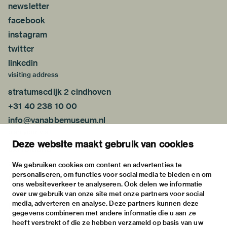
newsletter
facebook
instagram
twitter
linkedin
visiting address
stratumsedijk 2 eindhoven
+31 40 238 10 00
info@vanabbemuseum.nl
plan your visit
Deze website maakt gebruik van cookies
exhibitions
activities
We gebruiken cookies om content en advertenties te
personaliseren, om functies voor social media te bieden en om
practical information
ons websiteverkeer te analyseren. Ook delen we informatie
about
over uw gebruik van onze site met onze partners voor social
media, adverteren en analyse. Deze partners kunnen deze
the museum
gegevens combineren met andere informatie die u aan ze
the collection
heeft verstrekt of die ze hebben verzameld op basis van uw