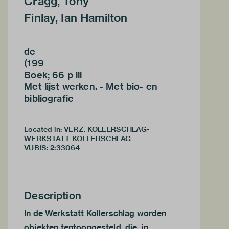
Cragg, Tony
Finlay, Ian Hamilton
de
(199
Boek; 66 p ill
Met lijst werken. - Met bio- en
bibliografie
Located in: VERZ. KOLLERSCHLAG-
WERKSTATT KOLLERSCHLAG
VUBIS
:
2:33064
Description
In de Werkstatt Kollerschlag worden
objekten tentoongesteld, die, in