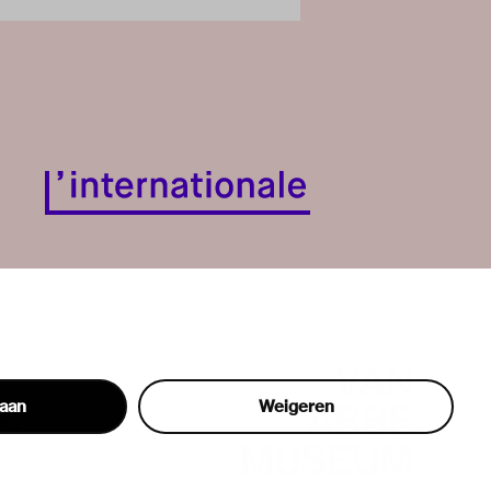
taan
Weigeren
hon