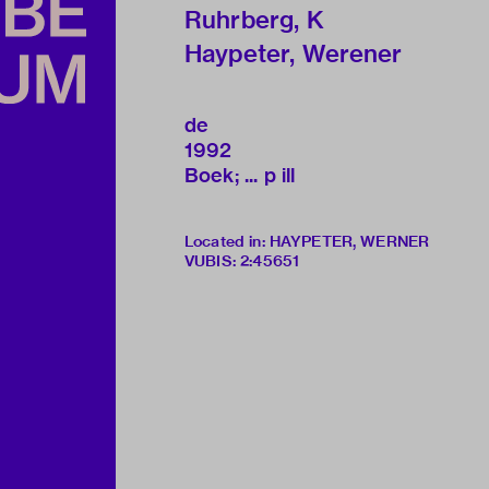
Ruhrberg, K
Haypeter, Werener
de
1992
Boek; ... p ill
Located in: HAYPETER, WERNER
VUBIS
:
2:45651