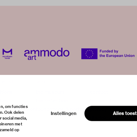
ur visit
about
itions
the museum
contact
ties
the collection
house rules
n, om functies
ical information
foundations & partners
privacy & cookies
en. Ook delen
Instellingen
Alles toes
disclaimer & colop
 social media,
bineren met
rzameld op