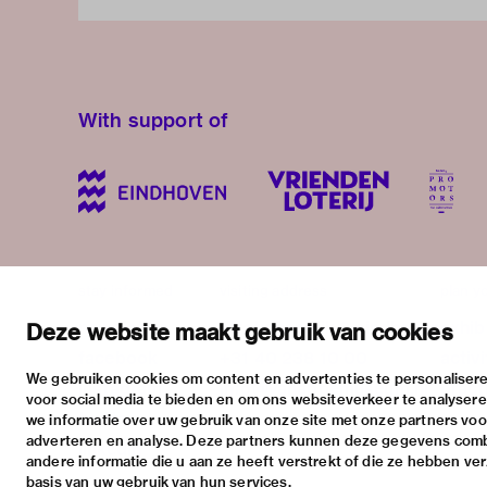
With support of
stay informed
visiting address
plan yo
newsletter
stratumsedijk 2 eindhoven
exhib
Deze website maakt gebruik van cookies
facebook
+31 40 238 10 00
activi
We gebruiken cookies om content en advertenties te personalisere
instagram
info@vanabbemuseum.nl
pract
voor social media te bieden en om ons websiteverkeer te analyser
twitter
we informatie over uw gebruik van onze site met onze partners voor
adverteren en analyse. Deze partners kunnen deze gegevens com
linkedin
andere informatie die u aan ze heeft verstrekt of die ze hebben ve
basis van uw gebruik van hun services.