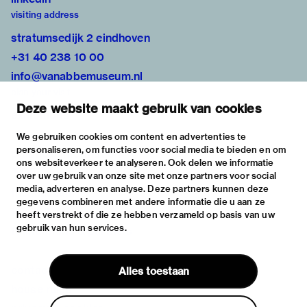
visiting address
stratumsedijk 2 eindhoven
+31 40 238 10 00
info@vanabbemuseum.nl
plan your visit
Deze website maakt gebruik van cookies
exhibitions
activities
We gebruiken cookies om content en advertenties te
personaliseren, om functies voor social media te bieden en om
practical information
ons websiteverkeer te analyseren. Ook delen we informatie
about
over uw gebruik van onze site met onze partners voor social
media, adverteren en analyse. Deze partners kunnen deze
the museum
gegevens combineren met andere informatie die u aan ze
the collection
heeft verstrekt of die ze hebben verzameld op basis van uw
gebruik van hun services.
foundations & partners
contact
Alles toestaan
house rules