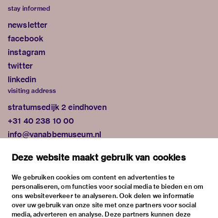
stay informed
newsletter
facebook
instagram
twitter
linkedin
visiting address
stratumsedijk 2 eindhoven
+31 40 238 10 00
info@vanabbemuseum.nl
plan your visit
Deze website maakt gebruik van cookies
exhibitions
activities
We gebruiken cookies om content en advertenties te
personaliseren, om functies voor social media te bieden en om
practical information
ons websiteverkeer te analyseren. Ook delen we informatie
about
over uw gebruik van onze site met onze partners voor social
media, adverteren en analyse. Deze partners kunnen deze
the museum