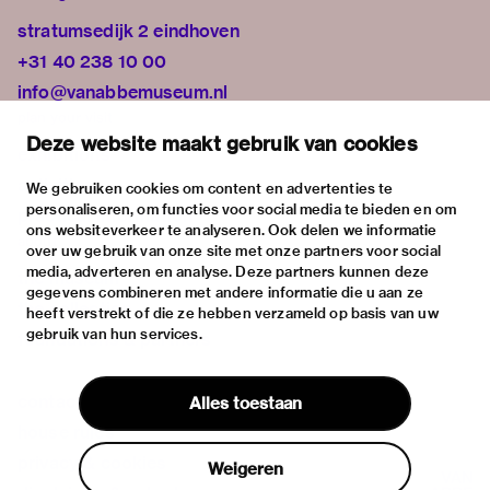
stratumsedijk 2 eindhoven
+31 40 238 10 00
info@vanabbemuseum.nl
plan your visit
Deze website maakt gebruik van cookies
exhibitions
activities
We gebruiken cookies om content en advertenties te
personaliseren, om functies voor social media te bieden en om
practical information
ons websiteverkeer te analyseren. Ook delen we informatie
about
over uw gebruik van onze site met onze partners voor social
media, adverteren en analyse. Deze partners kunnen deze
the museum
gegevens combineren met andere informatie die u aan ze
the collection
heeft verstrekt of die ze hebben verzameld op basis van uw
gebruik van hun services.
foundations & partners
contact
Alles toestaan
house rules
privacy & cookies
Weigeren