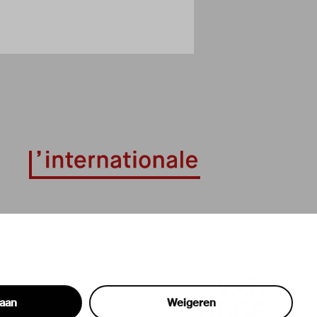
taan
Weigeren
hon