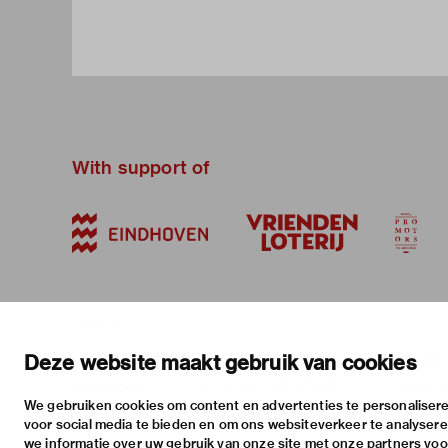
With support of
stay informed
visiting address
plan yo
newsletter
stratumsedijk 2 eindhoven
exhib
Deze website maakt gebruik van cookies
facebook
+31 40 238 10 00
activi
We gebruiken cookies om content en advertenties te personalisere
instagram
info@vanabbemuseum.nl
pract
voor social media te bieden en om ons websiteverkeer te analyser
twitter
we informatie over uw gebruik van onze site met onze partners voor