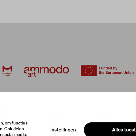
ur visit
about
itions
the museum
contact
ties
the collection
house rules
n, om functies
ical information
foundations & partners
privacy & cookies
en. Ook delen
Instellingen
Alles toes
disclaimer & colop
 social media,