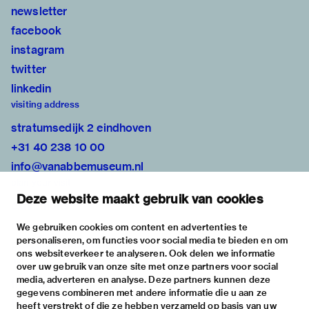
newsletter
facebook
instagram
twitter
linkedin
visiting address
stratumsedijk 2 eindhoven
+31 40 238 10 00
info@vanabbemuseum.nl
plan your visit
Deze website maakt gebruik van cookies
exhibitions
activities
We gebruiken cookies om content en advertenties te
personaliseren, om functies voor social media te bieden en om
practical information
ons websiteverkeer te analyseren. Ook delen we informatie
about
over uw gebruik van onze site met onze partners voor social
media, adverteren en analyse. Deze partners kunnen deze
the museum
gegevens combineren met andere informatie die u aan ze
the collection
heeft verstrekt of die ze hebben verzameld op basis van uw