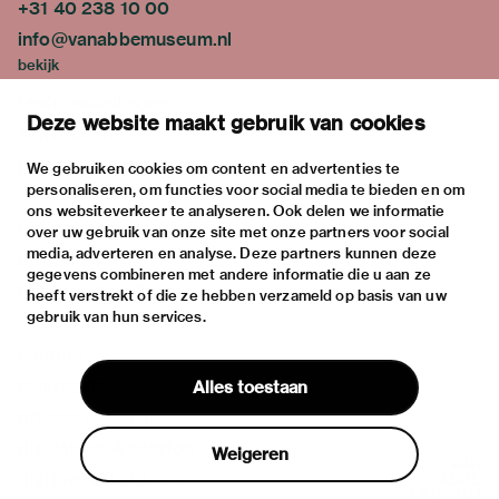
+31 40 238 10 00
info@vanabbemuseum.nl
bekijk
tentoonstellingen
Deze website maakt gebruik van cookies
activiteiten
praktische informatie
We gebruiken cookies om content en advertenties te
personaliseren, om functies voor social media te bieden en om
over
ons websiteverkeer te analyseren. Ook delen we informatie
het museum
over uw gebruik van onze site met onze partners voor social
media, adverteren en analyse. Deze partners kunnen deze
de collectie
gegevens combineren met andere informatie die u aan ze
fondsen & partners
heeft verstrekt of die ze hebben verzameld op basis van uw
gebruik van hun services.
contact
huisregels
Alles toestaan
privacy & cookies
disclaimer & colofon
Weigeren
digitoegankelijkheid