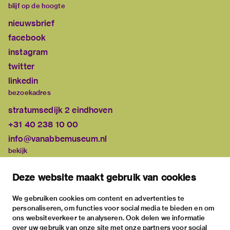
blijf op de hoogte
nieuwsbrief
facebook
instagram
twitter
linkedin
bezoekadres
stratumsedijk 2 eindhoven
+31 40 238 10 00
info@vanabbemuseum.nl
bekijk
tentoonstellingen
Deze website maakt gebruik van cookies
activiteiten
praktische informatie
We gebruiken cookies om content en advertenties te
personaliseren, om functies voor social media te bieden en om
over
ons websiteverkeer te analyseren. Ook delen we informatie
het museum
over uw gebruik van onze site met onze partners voor social