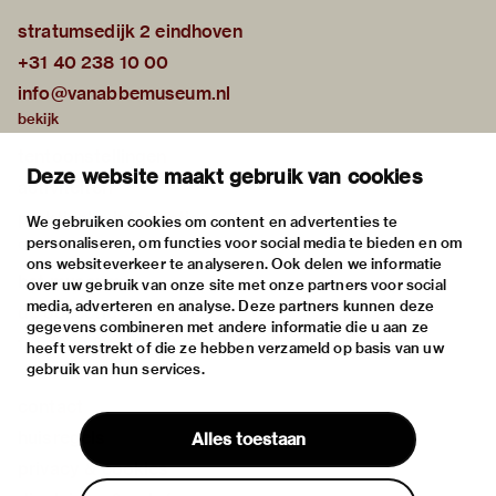
stratumsedijk 2 eindhoven
+31 40 238 10 00
info@vanabbemuseum.nl
bekijk
tentoonstellingen
Deze website maakt gebruik van cookies
activiteiten
praktische informatie
We gebruiken cookies om content en advertenties te
personaliseren, om functies voor social media te bieden en om
over
ons websiteverkeer te analyseren. Ook delen we informatie
het museum
over uw gebruik van onze site met onze partners voor social
media, adverteren en analyse. Deze partners kunnen deze
de collectie
gegevens combineren met andere informatie die u aan ze
fondsen & partners
heeft verstrekt of die ze hebben verzameld op basis van uw
gebruik van hun services.
contact
huisregels
Alles toestaan
privacy & cookies