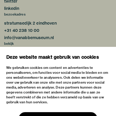
twitter
linkedin
bezoekadres
stratumsedijk 2 eindhoven
+31 40 238 10 00
info@vanabbemuseum.nl
bekijk
tentoonstellingen
Deze website maakt gebruik van cookies
activiteiten
praktische informatie
We gebruiken cookies om content en advertenties te
personaliseren, om functies voor social media te bieden en om
over
ons websiteverkeer te analyseren. Ook delen we informatie
het museum
over uw gebruik van onze site met onze partners voor social
media, adverteren en analyse. Deze partners kunnen deze
de collectie
gegevens combineren met andere informatie die u aan ze
fondsen & partners
heeft verstrekt of die ze hebben verzameld op basis van uw
gebruik van hun services.
contact