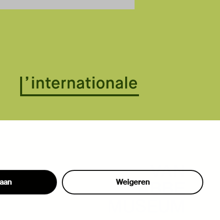
taan
Weigeren