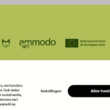
over
onstellingen
het museum
contact
teiten
de collectie
huisregels
n, om functies
ische informatie
fondsen & partners
privacy & cookies
en. Ook delen
Instellingen
Alles toes
disclaimer & colofon
 social media,
bineren met
digitoegankelijkheid
rzameld op