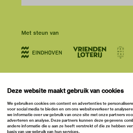
Met steun van
blijf op de hoogte
bezoekadres
bekijk
nieuwsbrief
stratumsedijk 2 eindhoven
tento
Deze website maakt gebruik van cookies
facebook
+31 40 238 10 00
activi
We gebruiken cookies om content en advertenties te personalisere
instagram
info@vanabbemuseum.nl
prakt
voor social media te bieden en om ons websiteverkeer te analyser
twitter
we informatie over uw gebruik van onze site met onze partners voor
adverteren en analyse. Deze partners kunnen deze gegevens com
linkedin
andere informatie die u aan ze heeft verstrekt of die ze hebben ve
basis van uw gebruik van hun services.