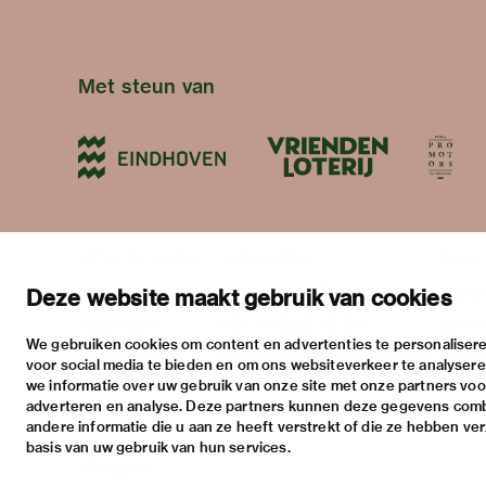
Met steun van
blijf op de hoogte
bezoekadres
bekijk
nieuwsbrief
stratumsedijk 2 eindhoven
tento
Deze website maakt gebruik van cookies
facebook
+31 40 238 10 00
activi
We gebruiken cookies om content en advertenties te personalisere
instagram
info@vanabbemuseum.nl
prakt
voor social media te bieden en om ons websiteverkeer te analyser
twitter
we informatie over uw gebruik van onze site met onze partners voor
adverteren en analyse. Deze partners kunnen deze gegevens com
linkedin
andere informatie die u aan ze heeft verstrekt of die ze hebben ve
basis van uw gebruik van hun services.
Inloggen