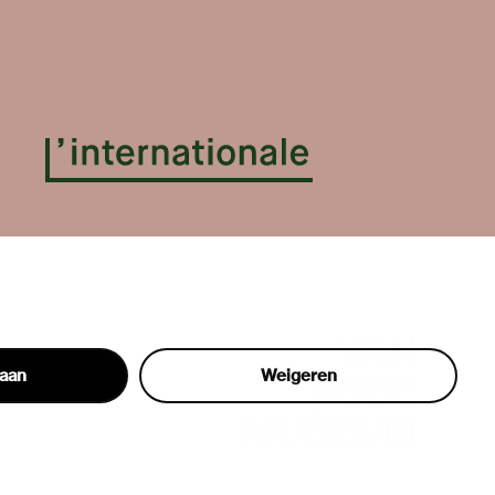
taan
Weigeren