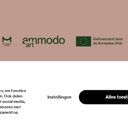
over
onstellingen
het museum
contact
teiten
de collectie
huisregels
n, om functies
ische informatie
fondsen & partners
privacy & cookies
en. Ook delen
Instellingen
Alles toes
disclaimer & colofon
 social media,
bineren met
digitoegankelijkheid
rzameld op