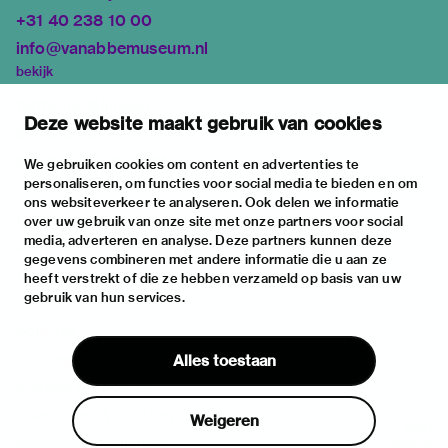
+31 40 238 10 00
info@vanabbemuseum.nl
bekijk
tentoonstellingen
Deze website maakt gebruik van cookies
activiteiten
praktische informatie
We gebruiken cookies om content en advertenties te
personaliseren, om functies voor social media te bieden en om
over
ons websiteverkeer te analyseren. Ook delen we informatie
het museum
over uw gebruik van onze site met onze partners voor social
media, adverteren en analyse. Deze partners kunnen deze
de collectie
gegevens combineren met andere informatie die u aan ze
fondsen & partners
heeft verstrekt of die ze hebben verzameld op basis van uw
gebruik van hun services.
contact
huisregels
Alles toestaan
privacy & cookies
disclaimer & colofon
Weigeren
digitoegankelijkheid