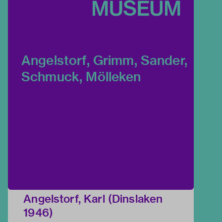
Angelstorf, Grimm, Sander,
Schmuck, Mölleken
Angelstorf, Karl (Dinslaken
1946)