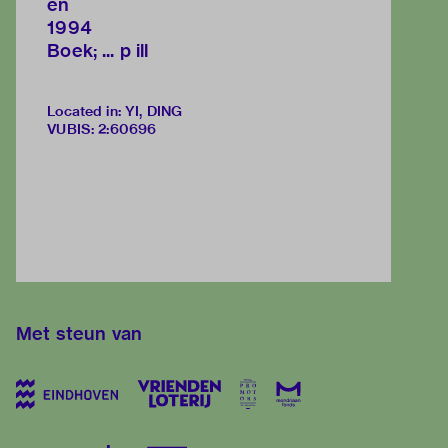
en
1994
Boek; ... p ill
Located in: YI, DING
VUBIS
:
2:60696
Met steun van