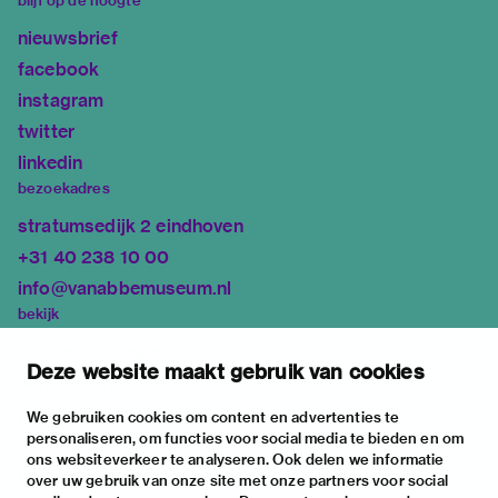
blijf op de hoogte
nieuwsbrief
facebook
instagram
twitter
linkedin
bezoekadres
stratumsedijk 2 eindhoven
+31 40 238 10 00
info@vanabbemuseum.nl
bekijk
tentoonstellingen
Deze website maakt gebruik van cookies
activiteiten
praktische informatie
We gebruiken cookies om content en advertenties te
personaliseren, om functies voor social media te bieden en om
over
ons websiteverkeer te analyseren. Ook delen we informatie
het museum
over uw gebruik van onze site met onze partners voor social