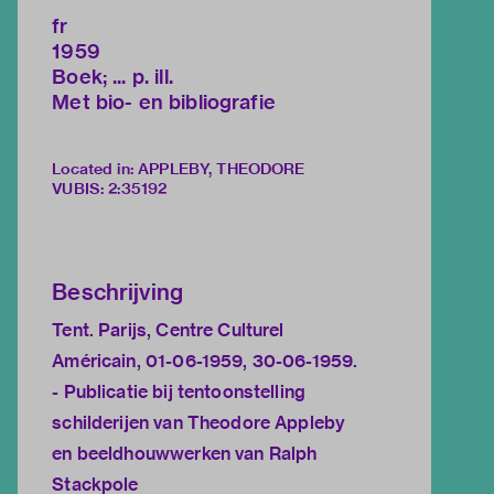
fr
1959
Boek; ... p. ill.
Met bio- en bibliografie
Located in: APPLEBY, THEODORE
VUBIS
:
2:35192
Beschrijving
Tent. Parijs, Centre Culturel
Américain, 01-06-1959, 30-06-1959.
- Publicatie bij tentoonstelling
schilderijen van Theodore Appleby
en beeldhouwwerken van Ralph
Stackpole