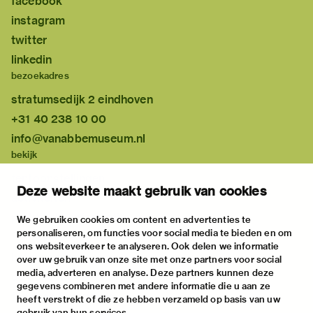
facebook
instagram
twitter
linkedin
bezoekadres
stratumsedijk 2 eindhoven
+31 40 238 10 00
info@vanabbemuseum.nl
bekijk
tentoonstellingen
Deze website maakt gebruik van cookies
activiteiten
praktische informatie
We gebruiken cookies om content en advertenties te
personaliseren, om functies voor social media te bieden en om
over
ons websiteverkeer te analyseren. Ook delen we informatie
het museum
over uw gebruik van onze site met onze partners voor social
media, adverteren en analyse. Deze partners kunnen deze
de collectie
gegevens combineren met andere informatie die u aan ze
fondsen & partners
heeft verstrekt of die ze hebben verzameld op basis van uw
gebruik van hun services.