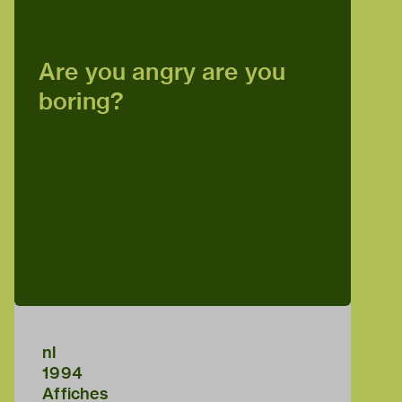
Are you angry are you
boring?
nl
1994
Affiches