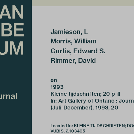
Jamieson, L
Morris, William
Curtis, Edward S.
Rimmer, David
en
1993
Kleine tijdschriften; 20 p ill
urnal
In: Art Gallery of Ontario : Journa
(Juli-December), 1993, 20
Located in: KLEINE TIJDSCHRIFTEN; D
VUBIS
:
2:103405