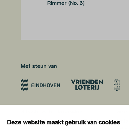
Rimmer (No. 6)
Met steun van
blijf op de hoogte
bezoekadres
bekijk
nieuwsbrief
stratumsedijk 2 eindhoven
tento
Deze website maakt gebruik van cookies