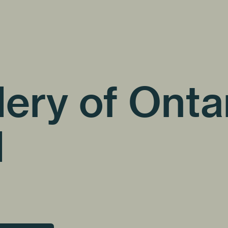
lery of Ontar
l