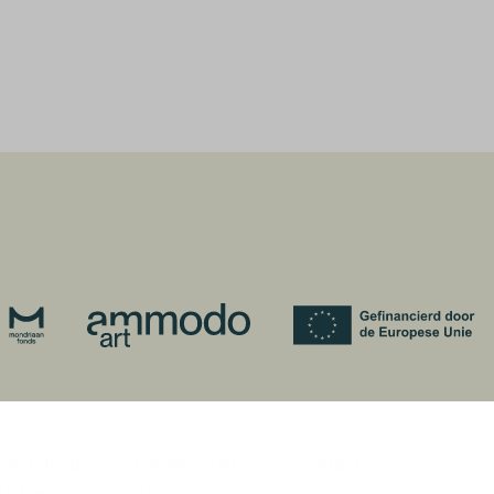
over
onstellingen
het museum
contact