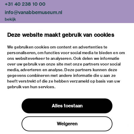
+31 40 238 10 00
info@vanabbemuseum.nl
bekijk
tentoonstellingen
Deze website maakt gebruik van cookies
activiteiten
praktische informatie
We gebruiken cookies om content en advertenties te
personaliseren, om functies voor social media te bieden en om
over
ons websiteverkeer te analyseren. Ook delen we informatie
het museum
over uw gebruik van onze site met onze partners voor social
media, adverteren en analyse. Deze partners kunnen deze
de collectie
gegevens combineren met andere informatie die u aan ze
fondsen & partners
heeft verstrekt of die ze hebben verzameld op basis van uw
gebruik van hun services.
contact
huisregels
Alles toestaan
privacy & cookies
disclaimer & colofon
Weigeren
digitoegankelijkheid