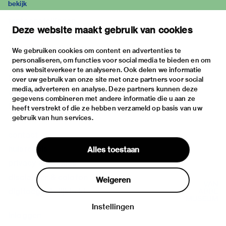
bekijk
tentoonstellingen
Deze website maakt gebruik van cookies
activiteiten
praktische informatie
We gebruiken cookies om content en advertenties te
personaliseren, om functies voor social media te bieden en om
over
ons websiteverkeer te analyseren. Ook delen we informatie
het museum
over uw gebruik van onze site met onze partners voor social
media, adverteren en analyse. Deze partners kunnen deze
de collectie
gegevens combineren met andere informatie die u aan ze
fondsen & partners
heeft verstrekt of die ze hebben verzameld op basis van uw
gebruik van hun services.
contact
huisregels
Alles toestaan
privacy & cookies
disclaimer & colofon
Weigeren
digitoegankelijkheid
Instellingen
Inloggen