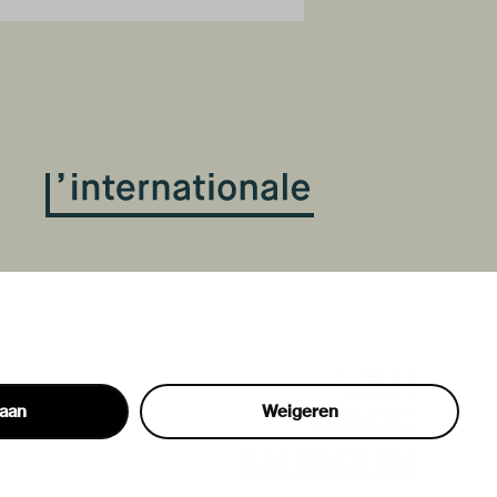
taan
Weigeren