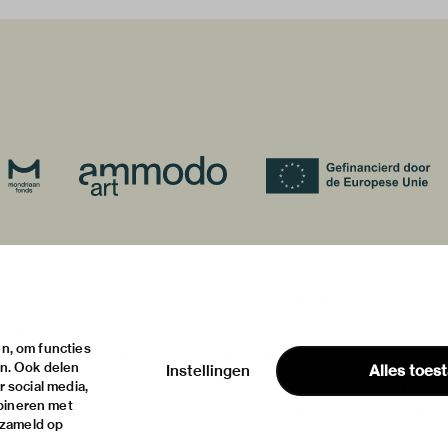
over
onstellingen
het museum
contact
teiten
de collectie
huisregels
n, om functies
ische informatie
fondsen & partners
privacy & cookies
en. Ook delen
Instellingen
Alles toes
disclaimer & colofon
 social media,
bineren met
digitoegankelijkheid
rzameld op