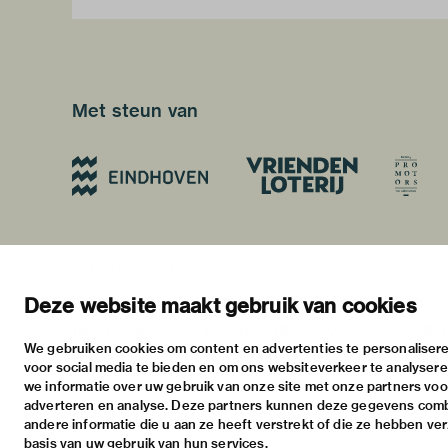
Met steun van
blijf op de hoogte
bezoekadres
bekijk
nieuwsbrief
stratumsedijk 2 eindhoven
tento
Deze website maakt gebruik van cookies
facebook
+31 40 238 10 00
activi
We gebruiken cookies om content en advertenties te personalisere
instagram
info@vanabbemuseum.nl
prakt
voor social media te bieden en om ons websiteverkeer te analyser
twitter
we informatie over uw gebruik van onze site met onze partners voor
adverteren en analyse. Deze partners kunnen deze gegevens com
linkedin
andere informatie die u aan ze heeft verstrekt of die ze hebben ve
basis van uw gebruik van hun services.