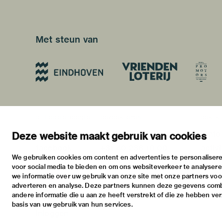
Met steun van
blijf op de hoogte
bezoekadres
bekijk
nieuwsbrief
stratumsedijk 2 eindhoven
tento
Deze website maakt gebruik van cookies
facebook
+31 40 238 10 00
activi
We gebruiken cookies om content en advertenties te personalisere
instagram
info@vanabbemuseum.nl
prakt
voor social media te bieden en om ons websiteverkeer te analyser
twitter
we informatie over uw gebruik van onze site met onze partners voor
adverteren en analyse. Deze partners kunnen deze gegevens com
linkedin
andere informatie die u aan ze heeft verstrekt of die ze hebben ve
basis van uw gebruik van hun services.
Inloggen