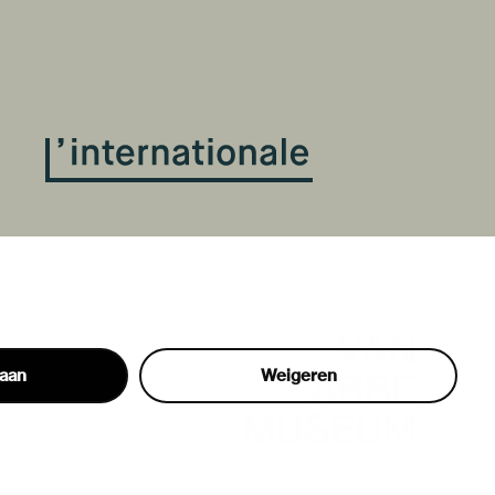
taan
Weigeren