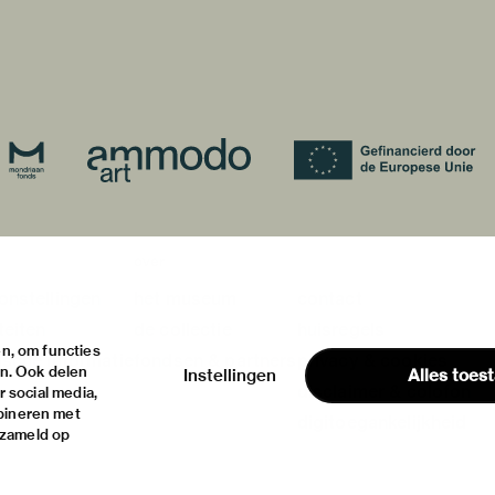
over
onstellingen
het museum
contact
teiten
de collectie
huisregels
n, om functies
ische informatie
fondsen & partners
privacy & cookies
en. Ook delen
Instellingen
Alles toes
disclaimer & colofon
 social media,
bineren met
digitoegankelijkheid
rzameld op