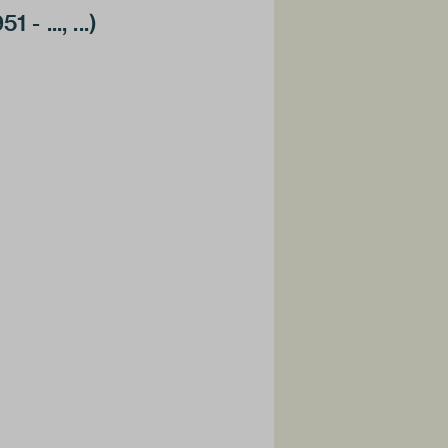
- ..., ...)