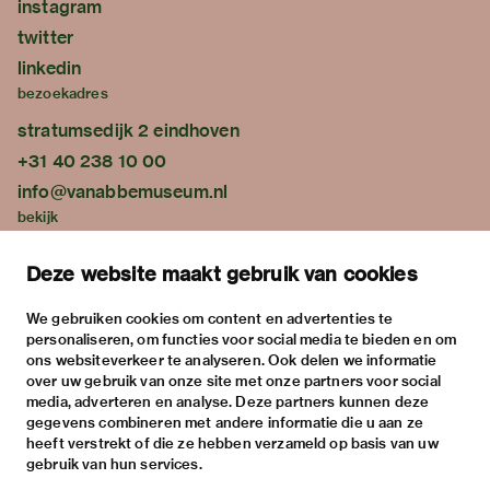
instagram
twitter
linkedin
bezoekadres
stratumsedijk 2 eindhoven
+31 40 238 10 00
info@vanabbemuseum.nl
bekijk
tentoonstellingen
Deze website maakt gebruik van cookies
activiteiten
praktische informatie
We gebruiken cookies om content en advertenties te
personaliseren, om functies voor social media te bieden en om
over
ons websiteverkeer te analyseren. Ook delen we informatie
het museum
over uw gebruik van onze site met onze partners voor social
media, adverteren en analyse. Deze partners kunnen deze
de collectie
gegevens combineren met andere informatie die u aan ze
fondsen & partners
heeft verstrekt of die ze hebben verzameld op basis van uw
gebruik van hun services.