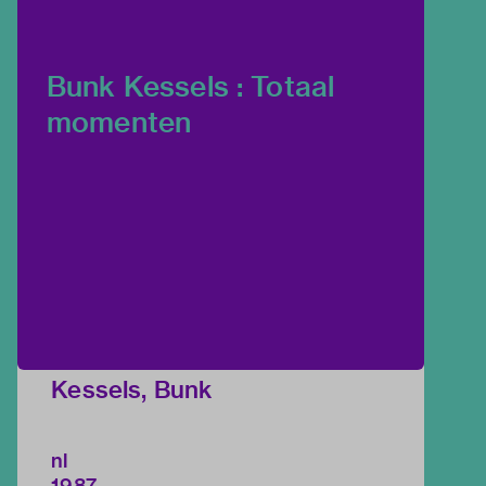
Bunk Kessels : Totaal
momenten
Kessels, Bunk
nl
1987