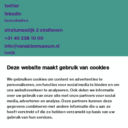
twitter
linkedin
bezoekadres
stratumsedijk 2 eindhoven
+31 40 238 10 00
info@vanabbemuseum.nl
bekijk
tentoonstellingen
Deze website maakt gebruik van cookies
activiteiten
praktische informatie
We gebruiken cookies om content en advertenties te
personaliseren, om functies voor social media te bieden en om
over
ons websiteverkeer te analyseren. Ook delen we informatie
het museum
over uw gebruik van onze site met onze partners voor social
media, adverteren en analyse. Deze partners kunnen deze
de collectie
gegevens combineren met andere informatie die u aan ze
fondsen & partners
heeft verstrekt of die ze hebben verzameld op basis van uw
gebruik van hun services.
contact