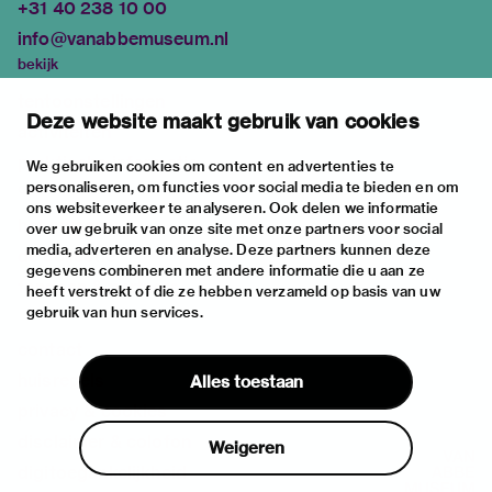
+31 40 238 10 00
info@vanabbemuseum.nl
bekijk
tentoonstellingen
Deze website maakt gebruik van cookies
activiteiten
praktische informatie
We gebruiken cookies om content en advertenties te
personaliseren, om functies voor social media te bieden en om
over
ons websiteverkeer te analyseren. Ook delen we informatie
het museum
over uw gebruik van onze site met onze partners voor social
media, adverteren en analyse. Deze partners kunnen deze
de collectie
gegevens combineren met andere informatie die u aan ze
fondsen & partners
heeft verstrekt of die ze hebben verzameld op basis van uw
gebruik van hun services.
contact
huisregels
Alles toestaan
privacy & cookies
disclaimer & colofon
Weigeren
digitoegankelijkheid