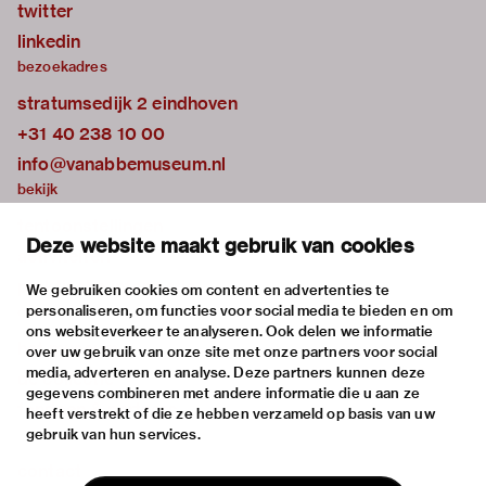
twitter
linkedin
bezoekadres
stratumsedijk 2 eindhoven
+31 40 238 10 00
info@vanabbemuseum.nl
bekijk
tentoonstellingen
Deze website maakt gebruik van cookies
activiteiten
praktische informatie
We gebruiken cookies om content en advertenties te
personaliseren, om functies voor social media te bieden en om
over
ons websiteverkeer te analyseren. Ook delen we informatie
het museum
over uw gebruik van onze site met onze partners voor social
media, adverteren en analyse. Deze partners kunnen deze
de collectie
gegevens combineren met andere informatie die u aan ze
fondsen & partners
heeft verstrekt of die ze hebben verzameld op basis van uw
gebruik van hun services.
contact