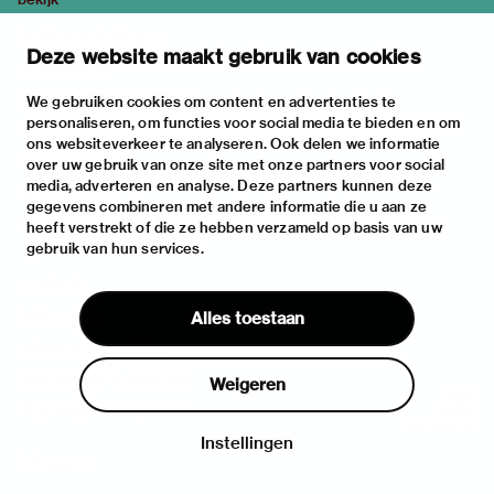
tentoonstellingen
Deze website maakt gebruik van cookies
activiteiten
praktische informatie
We gebruiken cookies om content en advertenties te
personaliseren, om functies voor social media te bieden en om
over
ons websiteverkeer te analyseren. Ook delen we informatie
het museum
over uw gebruik van onze site met onze partners voor social
media, adverteren en analyse. Deze partners kunnen deze
de collectie
gegevens combineren met andere informatie die u aan ze
fondsen & partners
heeft verstrekt of die ze hebben verzameld op basis van uw
gebruik van hun services.
contact
huisregels
Alles toestaan
privacy & cookies
disclaimer & colofon
Weigeren
digitoegankelijkheid
Instellingen
Inloggen