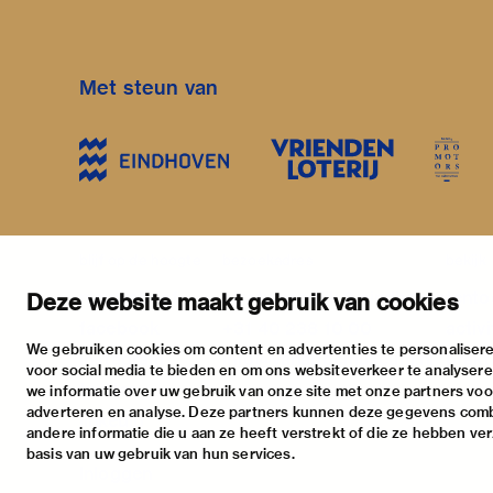
Met steun van
blijf op de hoogte
bezoekadres
bekijk
nieuwsbrief
stratumsedijk 2 eindhoven
tento
Deze website maakt gebruik van cookies
facebook
+31 40 238 10 00
activi
We gebruiken cookies om content en advertenties te personalisere
instagram
info@vanabbemuseum.nl
prakt
voor social media te bieden en om ons websiteverkeer te analyser
twitter
we informatie over uw gebruik van onze site met onze partners voor
adverteren en analyse. Deze partners kunnen deze gegevens com
linkedin
andere informatie die u aan ze heeft verstrekt of die ze hebben ve
basis van uw gebruik van hun services.
Inloggen