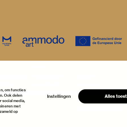
over
onstellingen
het museum
contact
teiten
de collectie
huisregels
n, om functies
ische informatie
fondsen & partners
privacy & cookies
en. Ook delen
Instellingen
Alles toes
disclaimer & colofon
 social media,
bineren met
digitoegankelijkheid
rzameld op