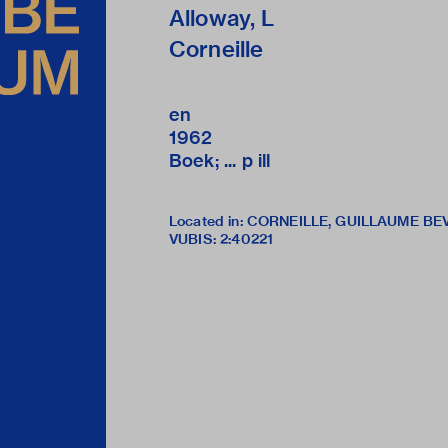
Alloway, L
Corneille
en
1962
Boek; ... p ill
Located in: CORNEILLE, GUILLAUME B
VUBIS
:
2:40221