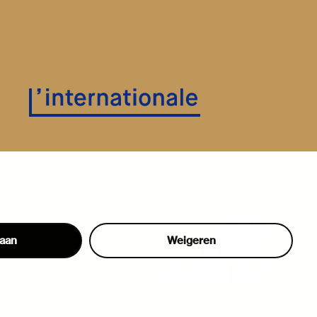
taan
Weigeren