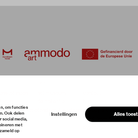
over
onstellingen
het museum
contact
teiten
de collectie
huisregels
n, om functies
ische informatie
fondsen & partners
privacy & cookies
en. Ook delen
Instellingen
Alles toes
disclaimer & colofon
 social media,
bineren met
digitoegankelijkheid
rzameld op