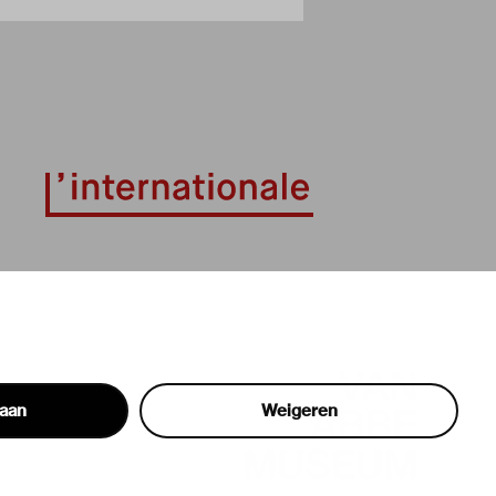
taan
Weigeren