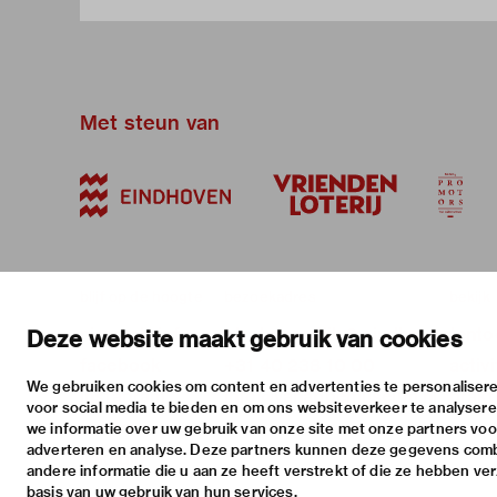
Met steun van
blijf op de hoogte
bezoekadres
bekijk
nieuwsbrief
stratumsedijk 2 eindhoven
tento
Deze website maakt gebruik van cookies
facebook
+31 40 238 10 00
activi
We gebruiken cookies om content en advertenties te personalisere
instagram
info@vanabbemuseum.nl
prakt
voor social media te bieden en om ons websiteverkeer te analyser
twitter
we informatie over uw gebruik van onze site met onze partners voor
adverteren en analyse. Deze partners kunnen deze gegevens com
linkedin
andere informatie die u aan ze heeft verstrekt of die ze hebben ve
basis van uw gebruik van hun services.