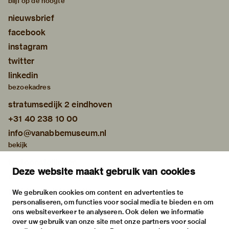
blijf op de hoogte
nieuwsbrief
facebook
instagram
twitter
linkedin
bezoekadres
stratumsedijk 2 eindhoven
+31 40 238 10 00
info@vanabbemuseum.nl
bekijk
tentoonstellingen
Deze website maakt gebruik van cookies
activiteiten
praktische informatie
We gebruiken cookies om content en advertenties te
personaliseren, om functies voor social media te bieden en om
over
ons websiteverkeer te analyseren. Ook delen we informatie
het museum
over uw gebruik van onze site met onze partners voor social