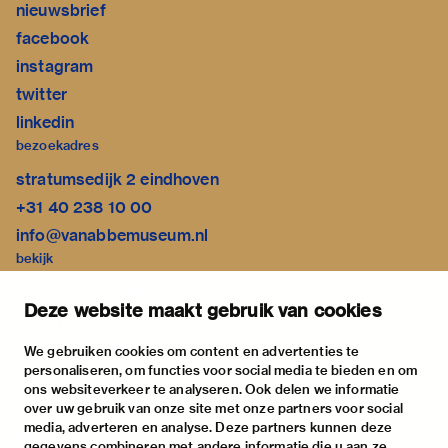
nieuwsbrief
facebook
instagram
twitter
linkedin
bezoekadres
stratumsedijk 2 eindhoven
+31 40 238 10 00
info@vanabbemuseum.nl
bekijk
tentoonstellingen
Deze website maakt gebruik van cookies
activiteiten
praktische informatie
We gebruiken cookies om content en advertenties te
personaliseren, om functies voor social media te bieden en om
over
ons websiteverkeer te analyseren. Ook delen we informatie
het museum
over uw gebruik van onze site met onze partners voor social
media, adverteren en analyse. Deze partners kunnen deze
de collectie
gegevens combineren met andere informatie die u aan ze