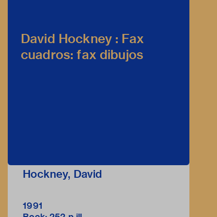
David Hockney : Fax
cuadros: fax dibujos
Hockney, David
1991
Boek; 252 p ill