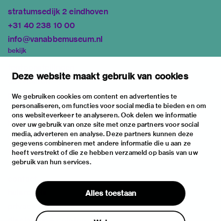
stratumsedijk 2 eindhoven
+31 40 238 10 00
info@vanabbemuseum.nl
bekijk
tentoonstellingen
Deze website maakt gebruik van cookies
activiteiten
praktische informatie
We gebruiken cookies om content en advertenties te
personaliseren, om functies voor social media te bieden en om
over
ons websiteverkeer te analyseren. Ook delen we informatie
het museum
over uw gebruik van onze site met onze partners voor social
media, adverteren en analyse. Deze partners kunnen deze
de collectie
gegevens combineren met andere informatie die u aan ze
fondsen & partners
heeft verstrekt of die ze hebben verzameld op basis van uw
gebruik van hun services.
contact
huisregels
Alles toestaan
privacy & cookies
disclaimer & colofon