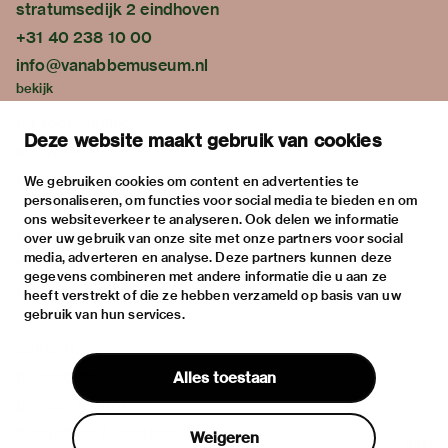
stratumsedijk 2 eindhoven
+31 40 238 10 00
info@vanabbemuseum.nl
bekijk
tentoonstellingen
Deze website maakt gebruik van cookies
activiteiten
praktische informatie
We gebruiken cookies om content en advertenties te
personaliseren, om functies voor social media te bieden en om
over
ons websiteverkeer te analyseren. Ook delen we informatie
het museum
over uw gebruik van onze site met onze partners voor social
media, adverteren en analyse. Deze partners kunnen deze
de collectie
gegevens combineren met andere informatie die u aan ze
fondsen & partners
heeft verstrekt of die ze hebben verzameld op basis van uw
gebruik van hun services.
contact
huisregels
Alles toestaan
privacy & cookies
disclaimer & colofon
Weigeren