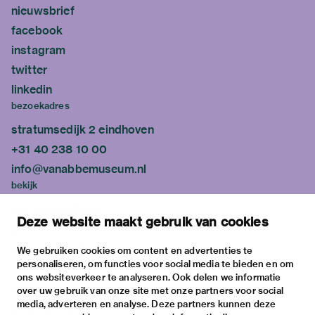
nieuwsbrief
facebook
instagram
twitter
linkedin
bezoekadres
stratumsedijk 2 eindhoven
+31 40 238 10 00
info@vanabbemuseum.nl
bekijk
tentoonstellingen
Deze website maakt gebruik van cookies
activiteiten
praktische informatie
We gebruiken cookies om content en advertenties te
personaliseren, om functies voor social media te bieden en om
over
ons websiteverkeer te analyseren. Ook delen we informatie
het museum
over uw gebruik van onze site met onze partners voor social
media, adverteren en analyse. Deze partners kunnen deze
de collectie