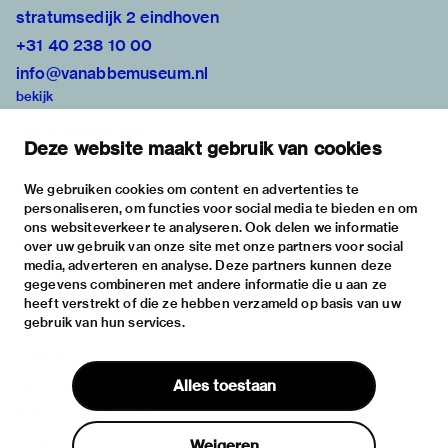
stratumsedijk 2 eindhoven
+31 40 238 10 00
info@vanabbemuseum.nl
bekijk
tentoonstellingen
Deze website maakt gebruik van cookies
activiteiten
praktische informatie
We gebruiken cookies om content en advertenties te
personaliseren, om functies voor social media te bieden en om
over
ons websiteverkeer te analyseren. Ook delen we informatie
het museum
over uw gebruik van onze site met onze partners voor social
media, adverteren en analyse. Deze partners kunnen deze
de collectie
gegevens combineren met andere informatie die u aan ze
fondsen & partners
heeft verstrekt of die ze hebben verzameld op basis van uw
gebruik van hun services.
contact
huisregels
Alles toestaan
privacy & cookies
disclaimer & colofon
Weigeren