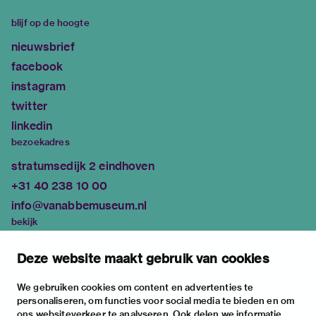
blijf op de hoogte
nieuwsbrief
facebook
instagram
twitter
linkedin
bezoekadres
stratumsedijk 2 eindhoven
+31 40 238 10 00
info@vanabbemuseum.nl
bekijk
tentoonstellingen
Deze website maakt gebruik van cookies
activiteiten
praktische informatie
We gebruiken cookies om content en advertenties te
personaliseren, om functies voor social media te bieden en om
over
ons websiteverkeer te analyseren. Ook delen we informatie