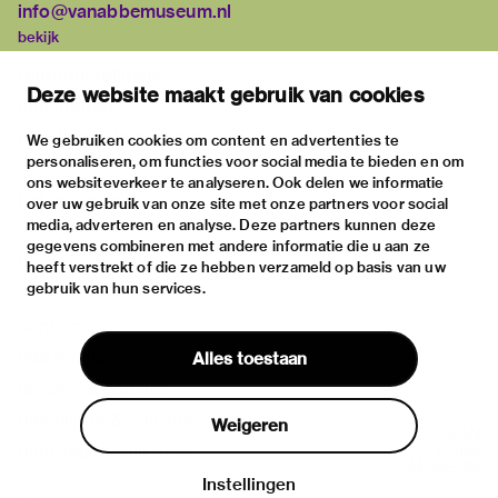
info@vanabbemuseum.nl
bekijk
tentoonstellingen
Deze website maakt gebruik van cookies
activiteiten
praktische informatie
We gebruiken cookies om content en advertenties te
personaliseren, om functies voor social media te bieden en om
over
ons websiteverkeer te analyseren. Ook delen we informatie
het museum
over uw gebruik van onze site met onze partners voor social
media, adverteren en analyse. Deze partners kunnen deze
de collectie
gegevens combineren met andere informatie die u aan ze
fondsen & partners
heeft verstrekt of die ze hebben verzameld op basis van uw
gebruik van hun services.
contact
huisregels
Alles toestaan
privacy & cookies
disclaimer & colofon
Weigeren
digitoegankelijkheid
Instellingen