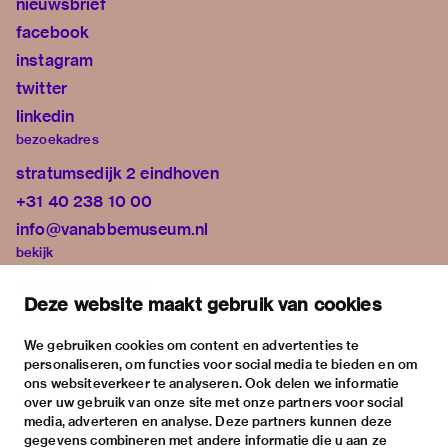
nieuwsbrief
facebook
instagram
twitter
linkedin
bezoekadres
stratumsedijk 2 eindhoven
+31 40 238 10 00
info@vanabbemuseum.nl
bekijk
tentoonstellingen
Deze website maakt gebruik van cookies
activiteiten
praktische informatie
We gebruiken cookies om content en advertenties te
personaliseren, om functies voor social media te bieden en om
over
ons websiteverkeer te analyseren. Ook delen we informatie
het museum
over uw gebruik van onze site met onze partners voor social
media, adverteren en analyse. Deze partners kunnen deze
de collectie
gegevens combineren met andere informatie die u aan ze