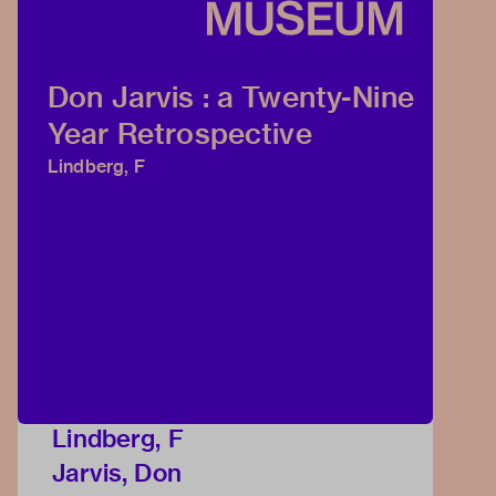
Don Jarvis : a Twenty-Nine
Year Retrospective
Lindberg, F
Lindberg, F
Jarvis, Don