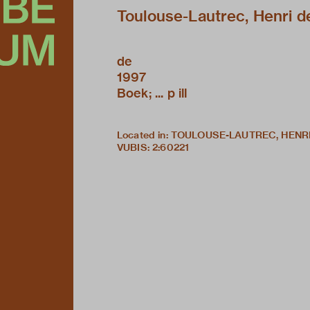
Toulouse-Lautrec, Henri d
de
1997
Boek; ... p ill
Located in: TOULOUSE-LAUTREC, HENR
VUBIS
:
2:60221