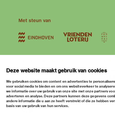
Met steun van
blijf op de hoogte
bezoekadres
bekijk
nieuwsbrief
stratumsedijk 2 eindhoven
tento
Deze website maakt gebruik van cookies
facebook
+31 40 238 10 00
activi
We gebruiken cookies om content en advertenties te personalisere
instagram
info@vanabbemuseum.nl
prakt
voor social media te bieden en om ons websiteverkeer te analyser
twitter
we informatie over uw gebruik van onze site met onze partners voor
adverteren en analyse. Deze partners kunnen deze gegevens com
linkedin
andere informatie die u aan ze heeft verstrekt of die ze hebben ve
basis van uw gebruik van hun services.
Inloggen