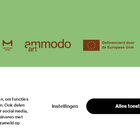
over
onstellingen
het museum
contact
teiten
de collectie
huisregels
n, om functies
ische informatie
fondsen & partners
privacy & cookies
en. Ook delen
Instellingen
Alles toes
disclaimer & colofon
 social media,
bineren met
digitoegankelijkheid
rzameld op