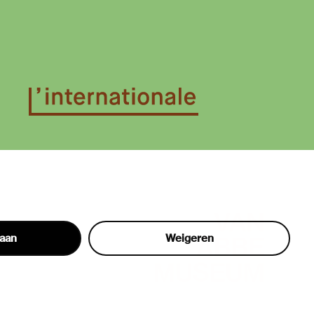
taan
Weigeren